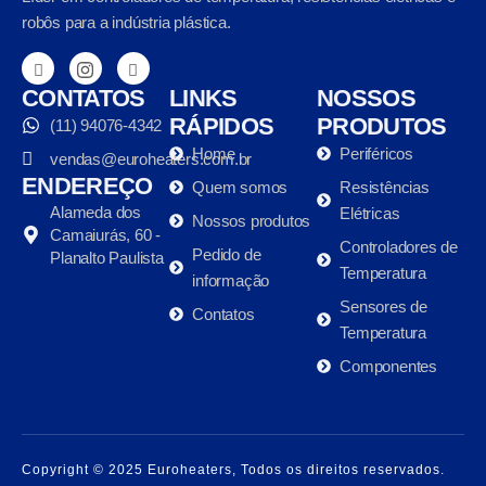
robôs para a indústria plástica.
CONTATOS
LINKS
NOSSOS
RÁPIDOS
PRODUTOS
(11) 94076-4342
Home
Periféricos
vendas@euroheaters.com.br
ENDEREÇO
Quem somos
Resistências
Alameda dos
Elétricas
Nossos produtos
Camaiurás, 60 -
Controladores de
Pedido de
Planalto Paulista
Temperatura
informação
Sensores de
Contatos
Temperatura
Componentes
Copyright © 2025 Euroheaters, Todos os direitos reservados.