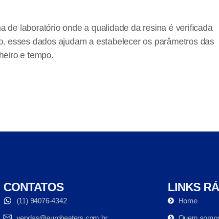
 de laboratório onde a qualidade da resina é verificada
to, esses dados ajudam a estabelecer os parâmetros das
heiro e tempo.
CONTATOS
LINKS R
(11) 94076-4342
Home
vendas@euroheaters.com.br
Quem somo