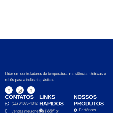
Líder em controladores de temperatura, resistências elétricas e
robôs para a indústria plástica.
CONTATOS
LINKS
NOSSOS
RÁPIDOS
PRODUTOS
(11) 94076-4342
Home
Periféricos
vendas@euroheaters.com.br