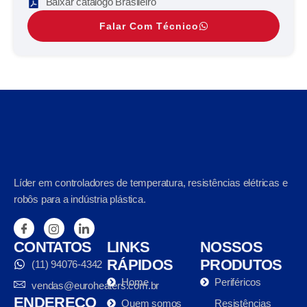
Baixar catálogo Brasileiro
Falar Com Técnico
Líder em controladores de temperatura, resistências elétricas e
robôs para a indústria plástica.
CONTATOS
LINKS
NOSSOS
RÁPIDOS
PRODUTOS
(11) 94076-4342
Home
Periféricos
vendas@euroheaters.com.br
ENDEREÇO
Quem somos
Resistências